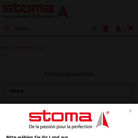
Menü
Knochenquetschen
Knochenquetschen
Filtern
Bitte wählen Sie Ihr Land aus.